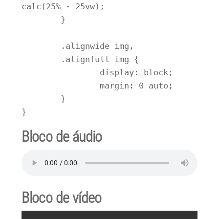
calc(25% - 25vw);

	}

	.alignwide img,

	.alignfull img {

		display: block;

		margin: 0 auto;

	}

}
Bloco de áudio
Bloco de vídeo