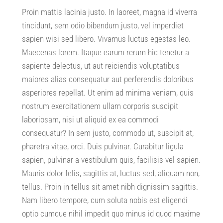
Proin mattis lacinia justo
.
In laoreet
,
magna id viverra
tincidunt
,
sem odio bibendum justo
,
vel imperdiet
sapien wisi sed libero
.
Vivamus luctus egestas leo
.
Maecenas lorem
.
Itaque earum rerum hic tenetur a
sapiente delectus
,
ut aut reiciendis voluptatibus
maiores alias consequatur aut perferendis doloribus
asperiores repellat
.
Ut enim ad minima veniam
,
quis
nostrum exercitationem ullam corporis suscipit
laboriosam
,
nisi ut aliquid ex ea commodi
consequatur
?
In sem justo
,
commodo ut
,
suscipit at
,
pharetra vitae
,
orci
.
Duis pulvinar
.
Curabitur ligula
sapien
,
pulvinar a vestibulum quis
,
facilisis vel sapien
.
Mauris dolor felis
,
sagittis at
,
luctus sed
,
aliquam non
,
tellus
.
Proin in tellus sit amet nibh dignissim sagittis
.
Nam libero tempore
,
cum soluta nobis est eligendi
optio cumque nihil impedit quo minus id quod maxime