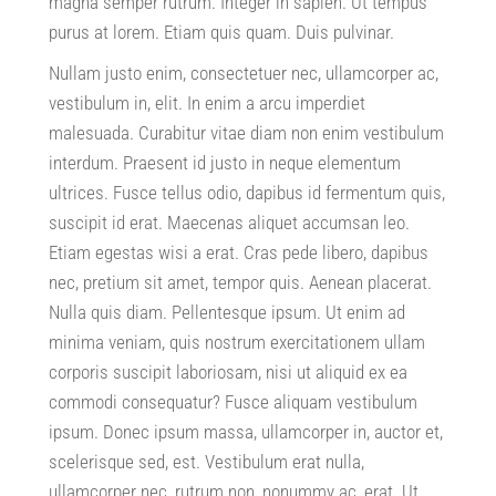
magna semper rutrum
.
Integer in sapien
.
Ut tempus
purus at lorem
.
Etiam quis quam
.
Duis pulvinar
.
Nullam justo enim
,
consectetuer nec
,
ullamcorper ac
,
vestibulum in
,
elit
.
In enim a arcu imperdiet
malesuada
.
Curabitur vitae diam non enim vestibulum
interdum
.
Praesent id justo in neque elementum
ultrices
.
Fusce tellus odio
,
dapibus id fermentum quis
,
suscipit id erat
.
Maecenas aliquet accumsan leo
.
Etiam egestas wisi a erat
.
Cras pede libero
,
dapibus
nec
,
pretium sit amet
,
tempor quis
.
Aenean placerat
.
Nulla quis diam
.
Pellentesque ipsum
.
Ut enim ad
minima veniam
,
quis nostrum exercitationem ullam
corporis suscipit laboriosam
,
nisi ut aliquid ex ea
commodi consequatur
?
Fusce aliquam vestibulum
ipsum
.
Donec ipsum massa
,
ullamcorper in
,
auctor et
,
scelerisque sed
,
est
.
Vestibulum erat nulla
,
ullamcorper nec
,
rutrum non
,
nonummy ac
,
erat
.
Ut