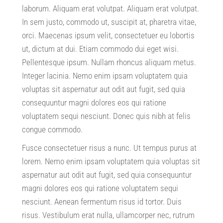
laborum
.
Aliquam erat volutpat
.
Aliquam erat volutpat
.
In sem justo
,
commodo ut
,
suscipit at
,
pharetra vitae
,
orci
.
Maecenas ipsum velit
,
consectetuer eu lobortis
ut
,
dictum at dui
.
Etiam commodo dui eget wisi
.
Pellentesque ipsum
.
Nullam rhoncus aliquam metus
.
Integer lacinia
.
Nemo enim ipsam voluptatem quia
voluptas sit aspernatur aut odit aut fugit
,
sed quia
consequuntur magni dolores eos qui ratione
voluptatem sequi nesciunt
.
Donec quis nibh at felis
congue commodo
.
Fusce consectetuer risus a nunc
.
Ut tempus purus at
lorem
.
Nemo enim ipsam voluptatem quia voluptas sit
aspernatur aut odit aut fugit
,
sed quia consequuntur
magni dolores eos qui ratione voluptatem sequi
nesciunt
.
Aenean fermentum risus id tortor
.
Duis
risus
.
Vestibulum erat nulla
,
ullamcorper nec
,
rutrum