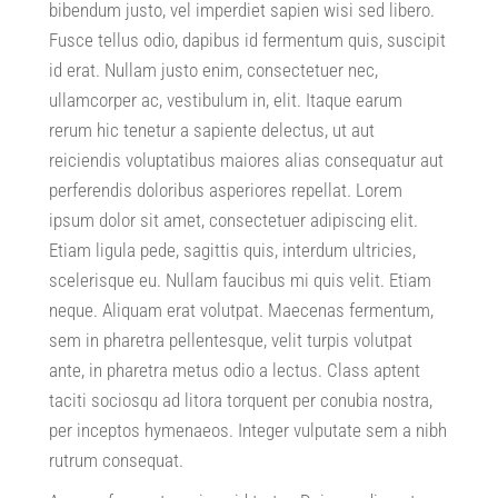
bibendum justo
,
vel imperdiet sapien wisi sed libero
.
Fusce tellus odio
,
dapibus id fermentum quis
,
suscipit
id erat
.
Nullam justo enim
,
consectetuer nec
,
ullamcorper ac
,
vestibulum in
,
elit
.
Itaque earum
rerum hic tenetur a sapiente delectus
,
ut aut
reiciendis voluptatibus maiores alias consequatur aut
perferendis doloribus asperiores repellat
.
Lorem
ipsum dolor sit amet
,
consectetuer adipiscing elit
.
Etiam ligula pede
,
sagittis quis
,
interdum ultricies
,
scelerisque eu
.
Nullam faucibus mi quis velit
.
Etiam
neque
.
Aliquam erat volutpat
.
Maecenas fermentum
,
sem in pharetra pellentesque
,
velit turpis volutpat
ante
,
in pharetra metus odio a lectus
.
Class aptent
taciti sociosqu ad litora torquent per conubia nostra
,
per inceptos hymenaeos
.
Integer vulputate sem a nibh
rutrum consequat
.