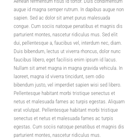
Aenean fermentum risus id tortor
.
Duis condimentum
augue id magna semper rutrum
.
In dapibus augue non
sapien
.
Sed ac dolor sit amet purus malesuada
congue
.
Cum sociis natoque penatibus et magnis dis
parturient montes
,
nascetur ridiculus mus
.
Sed elit
dui
,
pellentesque a
,
faucibus vel
,
interdum nec
,
diam
.
Duis bibendum
,
lectus ut viverra rhoncus
,
dolor nunc
faucibus libero
,
eget facilisis enim ipsum id lacus
.
Nullam sit amet magna in magna gravida vehicula
.
In
laoreet
,
magna id viverra tincidunt
,
sem odio
bibendum justo
,
vel imperdiet sapien wisi sed libero
.
Pellentesque habitant morbi tristique senectus et
netus et malesuada fames ac turpis egestas
.
Aliquam
erat volutpat
.
Pellentesque habitant morbi tristique
senectus et netus et malesuada fames ac turpis
egestas
.
Cum sociis natoque penatibus et magnis dis
parturient montes
,
nascetur ridiculus mus
.