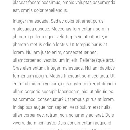
placeat facere possimus
,
omnis voluptas assumenda
est
,
omnis dolor repellendus
.
Integer malesuada
.
Sed ac dolor sit amet purus
malesuada congue
.
Maecenas fermentum
,
sem in
pharetra pellentesque
,
velit turpis volutpat ante
,
in
pharetra metus odio a lectus
.
Ut tempus purus at
lorem
.
Nullam justo enim
,
consectetuer nec
,
ullamcorper ac
,
vestibulum in
,
elit
.
Pellentesque arcu
.
Cras elementum
.
Integer malesuada
.
Nullam dapibus
fermentum ipsum
.
Mauris tincidunt sem sed arcu
.
Ut
enim ad minima veniam
,
quis nostrum exercitationem
ullam corporis suscipit laboriosam
,
nisi ut aliquid ex
ea commodi consequatur
?
Ut tempus purus at lorem
.
In dapibus augue non sapien
.
Vestibulum erat nulla
,
ullamcorper nec
,
rutrum non
,
nonummy ac
,
erat
.
Duis
viverra diam non justo
.
Duis condimentum augue id