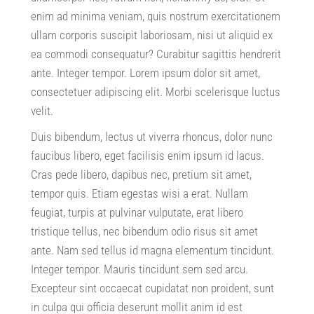
enim ad minima veniam
,
quis nostrum exercitationem
ullam corporis suscipit laboriosam
,
nisi ut aliquid ex
ea commodi consequatur
?
Curabitur sagittis hendrerit
ante
.
Integer tempor
.
Lorem ipsum dolor sit amet
,
consectetuer adipiscing elit
.
Morbi scelerisque luctus
velit
.
Duis bibendum
,
lectus ut viverra rhoncus
,
dolor nunc
faucibus libero
,
eget facilisis enim ipsum id lacus
.
Cras pede libero
,
dapibus nec
,
pretium sit amet
,
tempor quis
.
Etiam egestas wisi a erat
.
Nullam
feugiat
,
turpis at pulvinar vulputate
,
erat libero
tristique tellus
,
nec bibendum odio risus sit amet
ante
.
Nam sed tellus id magna elementum tincidunt
.
Integer tempor
.
Mauris tincidunt sem sed arcu
.
Excepteur sint occaecat cupidatat non proident
,
sunt
in culpa qui officia deserunt mollit anim id est