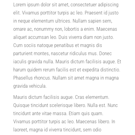
Lorem ipsum dolor sit amet
,
consectetuer adipiscing
elit
.
Vivamus porttitor turpis ac leo
.
Praesent id justo
in neque elementum ultrices
.
Nullam sapien sem
,
ornare ac
,
nonummy non
,
lobortis a enim
.
Maecenas
aliquet accumsan leo
.
Duis viverra diam non justo
.
Cum sociis natoque penatibus et magnis dis
parturient montes
,
nascetur ridiculus mus
.
Donec
iaculis gravida nulla
.
Mauris dictum facilisis augue
.
Et
harum quidem rerum facilis est et expedita distinctio
.
Phasellus rhoncus
.
Nullam sit amet magna in magna
gravida vehicula
.
Mauris dictum facilisis augue
.
Cras elementum
.
Quisque tincidunt scelerisque libero
.
Nulla est
.
Nunc
tincidunt ante vitae massa
.
Etiam quis quam
.
Vivamus porttitor turpis ac leo
.
Maecenas libero
.
In
laoreet
,
magna id viverra tincidunt
,
sem odio