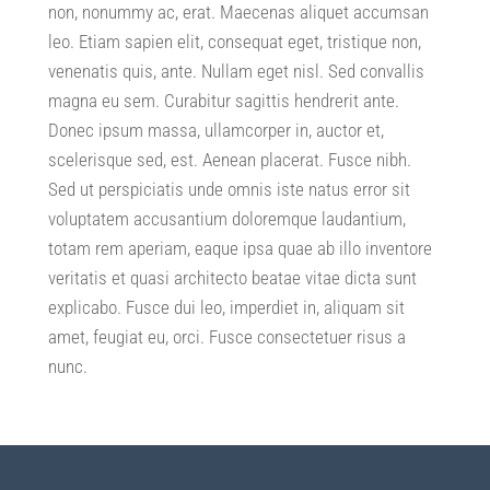
non
,
nonummy ac
,
erat
.
Maecenas aliquet accumsan
leo
.
Etiam sapien elit
,
consequat eget
,
tristique non
,
venenatis quis
,
ante
.
Nullam eget nisl
.
Sed convallis
magna eu sem
.
Curabitur sagittis hendrerit ante
.
Donec ipsum massa
,
ullamcorper in
,
auctor et
,
scelerisque sed
,
est
.
Aenean placerat
.
Fusce nibh
.
Sed ut perspiciatis unde omnis iste natus error sit
voluptatem accusantium doloremque laudantium
,
totam rem aperiam
,
eaque ipsa quae ab illo inventore
veritatis et quasi architecto beatae vitae dicta sunt
explicabo
.
Fusce dui leo
,
imperdiet in
,
aliquam sit
amet
,
feugiat eu
,
orci
.
Fusce consectetuer risus a
nunc
.